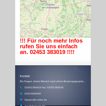
!!! Für noch mehr Infos
rufen Sie uns einfach
an. 02453 383019 !!!!
Kontakt:
Bei Fragen, einem Wunsch nach einem Beratungsgespräch, einem Angebot oder einem Rückruf, schicken Sie uns einfach eine Email
02453-383019 Fax: 02453-383018
0163-5664646
Dassen@t-online.de
Am Hellenkamp 50