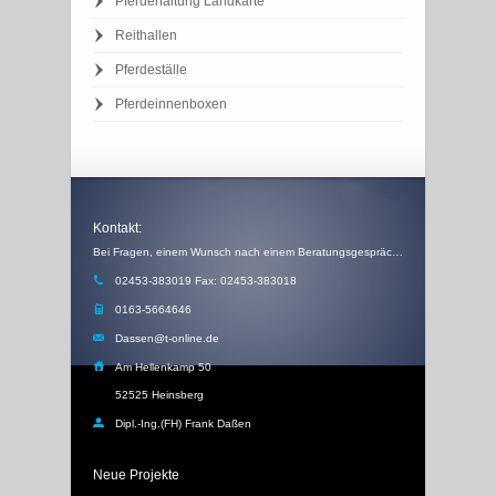
Pferdehaltung Landkarte
Reithallen
Pferdeställe
Pferdeinnenboxen
Kontakt:
Bei Fragen, einem Wunsch nach einem Beratungsgespräch, einem Angebot oder einem Rückruf, schicken Sie uns einfach eine Email
02453-383019 Fax: 02453-383018
0163-5664646
Dassen@t-online.de
Am Hellenkamp 50
52525 Heinsberg
Dipl.-Ing.(FH) Frank Daßen
Neue Projekte