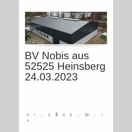
BV Nobis aus
52525 Heinsberg
24.03.2023
3
...
2
4
5
...
30
...