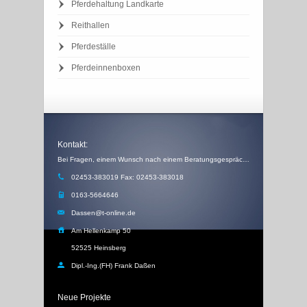
Pferdehaltung Landkarte
Reithallen
Pferdeställe
Pferdeinnenboxen
Kontakt:
Bei Fragen, einem Wunsch nach einem Beratungsgespräch, einem Angebot oder einem Rückruf, schicken Sie uns einfach eine Email
02453-383019 Fax: 02453-383018
0163-5664646
Dassen@t-online.de
Am Hellenkamp 50
52525 Heinsberg
Dipl.-Ing.(FH) Frank Daßen
Neue Projekte