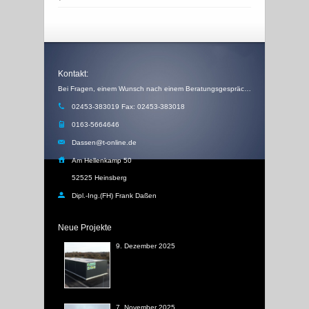
Kontakt:
Bei Fragen, einem Wunsch nach einem Beratungsgespräch, einem Angebot oder einem Rückruf, schicken Sie uns einfach eine Email
02453-383019 Fax: 02453-383018
0163-5664646
Dassen@t-online.de
Am Hellenkamp 50
52525 Heinsberg
Dipl.-Ing.(FH) Frank Daßen
Neue Projekte
9. Dezember 2025
7. November 2025