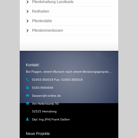
Pferdehaltung Landkarte
Reithallen
Pferdeställe
Pferdeinnenboxen
Kontakt:
Bei Fragen, einem Wunsch nach einem Beratungsgespräch, einem Angebot oder einem Rückruf, schicken Sie uns einfach eine Email
02453-383019 Fax: 02453-383018
0163-5664646
Dassen@t-online.de
Am Hellenkamp 50
52525 Heinsberg
Dipl.-Ing.(FH) Frank Daßen
Neue Projekte