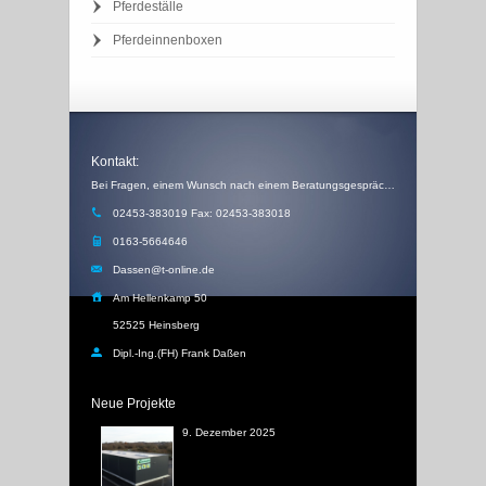
Pferdeställe
Pferdeinnenboxen
Kontakt:
Bei Fragen, einem Wunsch nach einem Beratungsgespräch, einem Angebot oder einem Rückruf, schicken Sie uns einfach eine Email
02453-383019 Fax: 02453-383018
0163-5664646
Dassen@t-online.de
Am Hellenkamp 50
52525 Heinsberg
Dipl.-Ing.(FH) Frank Daßen
Neue Projekte
9. Dezember 2025