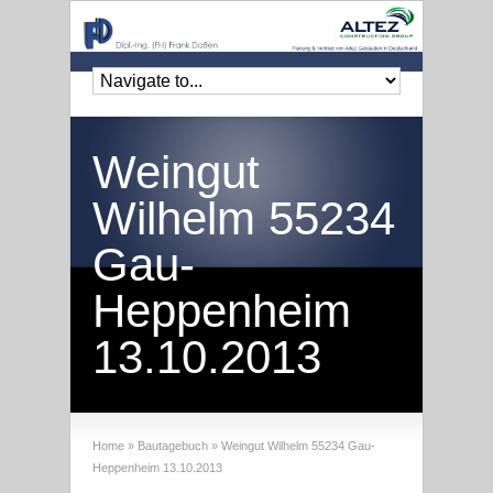
Weingut
Wilhelm 55234
Gau-
Heppenheim
13.10.2013
Home
»
Bautagebuch
»
Weingut Wilhelm 55234 Gau-
Heppenheim 13.10.2013