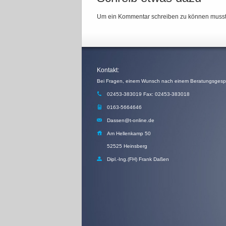
Um ein Kommentar schreiben zu können muss
Kontakt:
02453-383019 Fax: 02453-383018
0163-5664646
Dassen@t-online.de
Am Hellenkamp 50
52525 Heinsberg
Dipl.-Ing.(FH) Frank Daßen