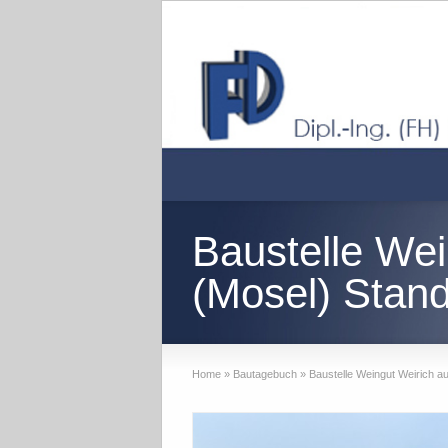
Baustelle We
(Mosel) Stand
Home
»
Bautagebuch
»
Baustelle Weingut Weirich a