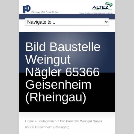
Bild Baustelle
Weingut
Nägler 65366
Geisenheim
(Rheingau)
Home
»
Bautagebuch
»
Bild Baustelle Weingut Nägler
65366 Geisenheim (Rheingau)