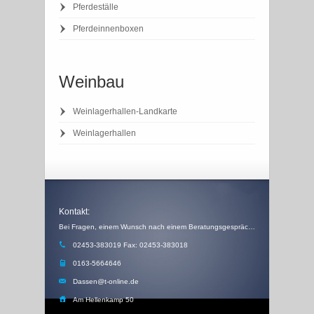
Pferdeställe
Pferdeinnenboxen
Weinbau
Weinlagerhallen-Landkarte
Weinlagerhallen
Kontakt:
Bei Fragen, einem Wunsch nach einem Beratungsgespräch, einem Angebot oder einem Rückruf, schicken Sie uns einfach eine Email
02453-383019 Fax: 02453-383018
0163-5664646
Dassen@t-online.de
Am Hellenkamp 50