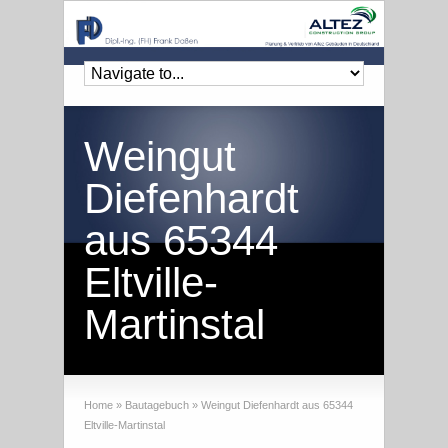
Weingut
Diefenhardt
aus 65344
Eltville-
Martinstal
Home
»
Bautagebuch
»
Weingut Diefenhardt aus 65344
Eltville-Martinstal