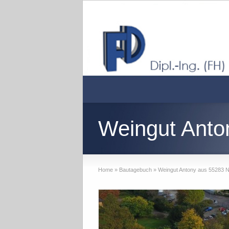
Weingut Anto
Home
»
Bautagebuch
»
Weingut Antony aus 55283 N