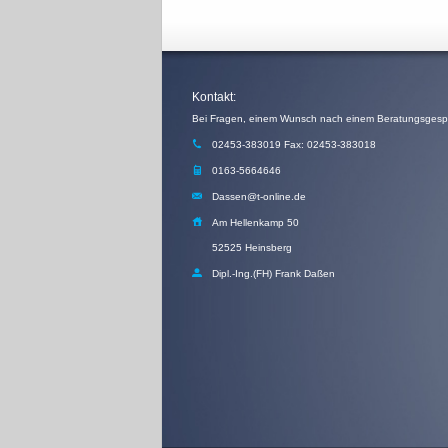
Kontakt:
02453-383019 Fax: 02453-383018
0163-5664646
Dassen@t-online.de
Am Hellenkamp 50
52525 Heinsberg
Dipl.-Ing.(FH) Frank Daßen