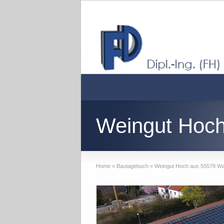
Weingut Hoch
Home
»
Bautagebuch
»
Weingut Hoch aus 55578 Wal