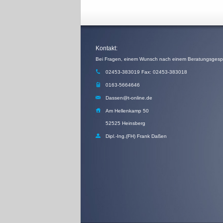
Kontakt:
02453-383019 Fax: 02453-383018
0163-5664646
Dassen@t-online.de
Am Hellenkamp 50
52525 Heinsberg
Dipl.-Ing.(FH) Frank Daßen