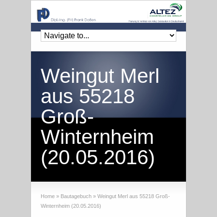
Weingut Merl
aus 55218
Groß-
Winternheim
(20.05.2016)
Home
»
Bautagebuch
»
Weingut Merl aus 55218 Groß-
Winternheim (20.05.2016)