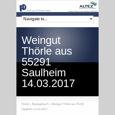
Weingut
Thörle aus
55291
Saulheim
14.03.2017
Home
»
Bautagebuch
»
Weingut Thörle aus 55291
Saulheim 14.03.2017